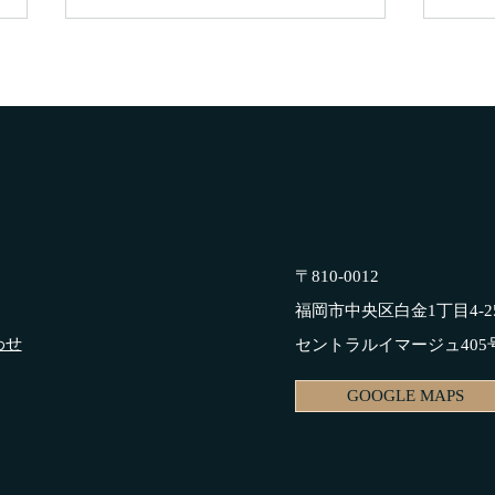
ゴールデンウィーク休暇のお
4月
知らせ
のお
日頃より株式会社エスアイパート
日頃
ナーをご愛顧いただきましてあり
ナー
がとうございます！ 弊社では、
がとう
誠に勝手ながら下記日程をゴール
日よ
デンウィークの休業とさせていた
間を
だきます。 ■ゴールデンウィーク
ます
〒810-0012
休業期間 2026年5月2日(土)
時間 
福岡市中央区白金1丁目4-2
～ 2026年5月6日(水) 2026年5月7
にご
日（木）からは通常通り営業させ
され
わせ
​セントラルイマージュ405
ていただきます。 ご迷惑をお掛
様に
けいたしますが、何卒ご理解の程
りま
GOOGLE MAPS
よろしくお願い申し上げます。
ます