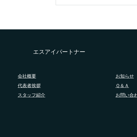
お盆休みのお知らせ
日頃より株式会社エスアイパート
ナーをご愛顧いただきましてあり
がとうございます！ 弊社では、
誠に勝手ながら下記日程をお盆休
​エスアイパートナー
みとさせていただきます。 ■お盆
休み期間 2026年8月12日(水)
～ 2026年8月16日(日) 2026年8月
会社概要
お知らせ
17日（月）からは通常通り営業さ
代表者挨拶
Ｑ＆Ａ
せていただきます。 ご迷惑をお
掛けいたしますが、何卒ご理解の
スタッフ紹介
お問い合
程よろしくお願い申し上げます。