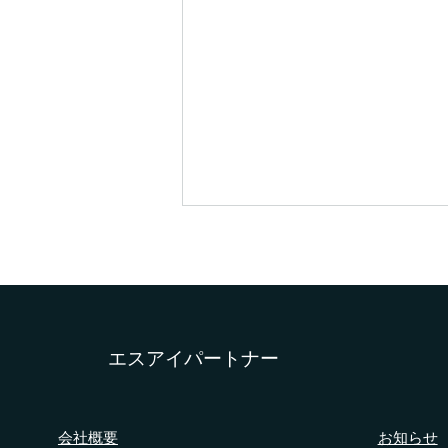
お盆休みのお知らせ
日頃より株式会社エスアイパート
ナーをご愛顧いただきましてあり
がとうございます！ 弊社では、
誠に勝手ながら下記日程をお盆休
​エスアイパートナー
みとさせていただきます。 ■お盆
休み期間 2026年8月12日(水)
～ 2026年8月16日(日) 2026年8月
会社概要
お知らせ